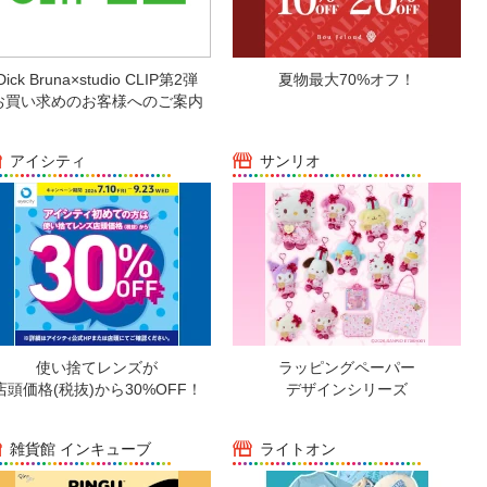
Dick Bruna×studio CLIP第2弾
夏物最大70%オフ！
お買い求めのお客様へのご案内
アイシティ
サンリオ
使い捨てレンズが
ラッピングペーパー
店頭価格(税抜)から30%OFF！
デザインシリーズ
雑貨館 インキューブ
ライトオン