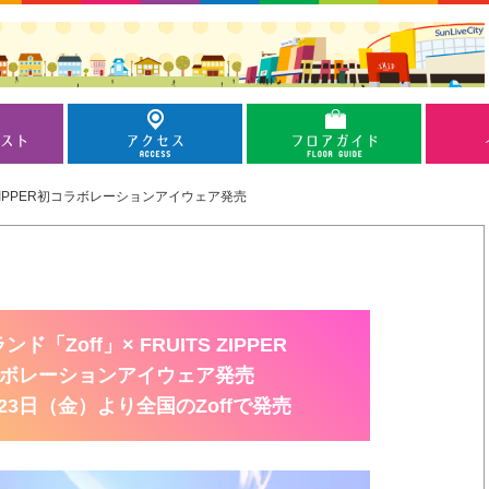
IPPER
初コラボレーションアイウェア発売
ド「Zoff」× FRUITS ZIPPER
ボレーションアイウェア発売
月23日（金）より全国のZoffで発売